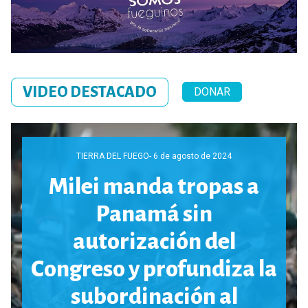
VIDEO DESTACADO
DONAR
TIERRA DEL FUEGO
- 6 de agosto de 2024
Milei manda tropas a
Panamá sin
autorización del
Congreso y profundiza la
subordinación al