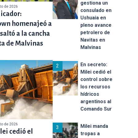
gestiona un
sto de 2026
consulado en
licador:
Ushuaia en
own homenajeó a
pleno avance
petrolero de
 saltó a la cancha
Navitas en
ta de Malvinas
Malvinas
En secreto:
2
Milei cedió el
control sobre
los recursos
hídricos
argentinos al
Comando Sur
sto de 2026
Milei manda
3
lei cedió el
tropas a