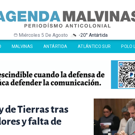
Miércoles 5 De Agosto
2.5° Islas Malvinas
-20° Antártida
-20° Antártida
0.1° Ushuaia
0.1° Ushuaia
O
MALVINAS
ANTÁRTIDA
ATLÁNTICO SUR
POLO 
y de Tierras tras
res y falta de