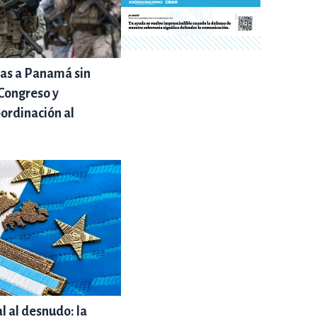
as a Panamá sin
 Congreso y
bordinación al
al al desnudo: la