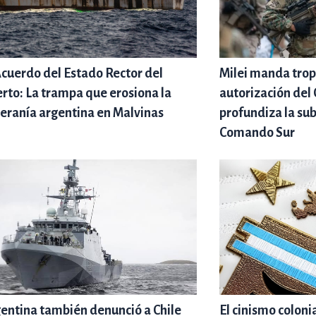
Acuerdo del Estado Rector del
Milei manda trop
rto: La trampa que erosiona la
autorización del
eranía argentina en Malvinas
profundiza la su
Comando Sur
entina también denunció a Chile
El cinismo coloni