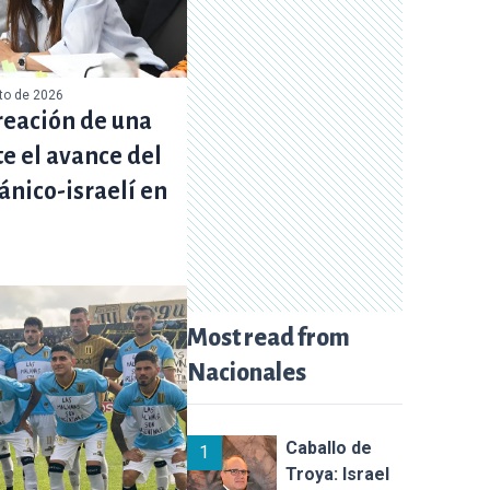
sto de 2026
reación de una
e el avance del
ánico-israelí en
Most read from
Nacionales
Caballo de
1
Troya: Israel