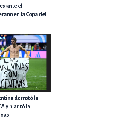
es ante el
erano en la Copa del
ntina derrotó la
A y plantó la
inas