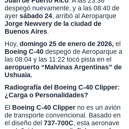
Juan de Puerto Rico
. A las 23:36
despegó nuevamente, y a las 08:40 de
ayer
sábado 24
, arribó al Aeroparque
Jorge Newvery de la ciudad de
Buenos Aires
.
Hoy,
domingo 25 de enero de 2026,
el
Boeing C-40
despegó de Aeroparque a
las 08:04 y las 11:22 tocó pista en el
aeropuerto “Malvinas Argentinas” de
Ushuaia.
Radiografía del Boeing C-40 Clipper:
¿Carga o Personalidades?
El
Boeing C-40 Clipper
no es un avión
de transporte convencional. Basado en
el diseño del
737-700C
, esta aeronave