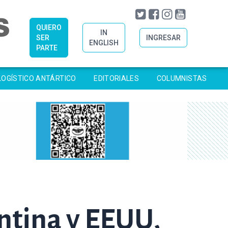
QUIERO
IN
SER
INGRESAR
ENGLISH
PARTE
LOGÍSTICO ANTÁRTICO
EDITORIALES
COLUMNISTAS
entina y EEUU,