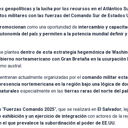
geopolíticas y la lucha por los recursos en el Atlántico Su
ntos militares con las fuerzas del Comando Sur de Estados 
romocionan
como una oportunidad de
intercambio y capacita
utonomía del país y permiten a la potencia mundial definir 
se plantea
dentro de esta estrategia hegemónica de Washin
 Gobierno norteamericano con Gran Bretaña en la usurpación 
emo austral.
entrenan actualmente organizadas por el
comando militar est
presencia nortemericana en la región bajo una lógica de d
naturales
especialmente en las
tierras raras del norte del pa
 “
Fuerzas Comando 2025
”, que se realizará en
El Salvador
, l
e exhibición y un ejercicio de integración
con actores de la re
 el que prevalece la subordinación al poder de EE.UU.