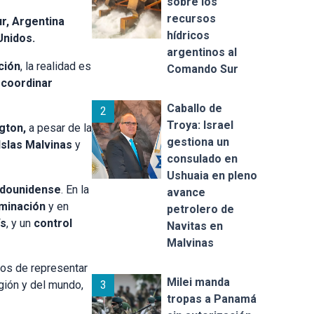
sobre los
recursos
r,
Argentina
hídricos
Unidos.
argentinos al
ción
, la realidad es
Comando Sur
y coordinar
Caballo de
2
Troya: Israel
gton,
a pesar de la
gestiona un
Islas Malvinas
y
consulado en
Ushuaia en pleno
adounidense
. En la
avance
ominación
y en
petrolero de
ís
, y un
control
Navitas en
Malvinas
ejos de representar
Milei manda
3
gión y del mundo,
tropas a Panamá