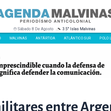
Sábado 8 De Agosto
3.5° Islas Malvinas
-31° Antártida
-31° Antártida
-0.8° Ushuaia
-0.8° Ushuaia
O
MALVINAS
ANTÁRTIDA
ATLÁNTICO SUR
POLO 
militares entre Arg