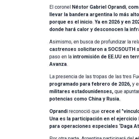
El coronel
Néstor Gabriel Oprandi
,
com
llevar la bandera argentina lo más al
porque es el inicio
.
Ya en 2026 y en 2
donde hará calor y desconocen la inf
Asimismo, en busca de profundizar la rela
castrenses solicitaron a SOCSOUTH ser
paso en la
intromisión de EE.UU en terr
Avanza
.
La presencia de las tropas de las tres F
programado para febrero de 2026,
y 
militares estadounidenses,
que apunta
potencias como China y Rusia.
Oprandi
reconoció que
crece el "vincu
Una es la participación en el ejercici
para operaciones especiales ‘Daga Atl
Por otra parte, Argentina participará del
e