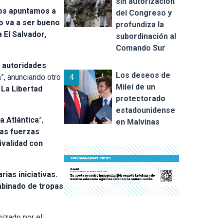
sin autorización
os apuntamos a
del Congreso y
do va a ser bueno
profundiza la
 El Salvador,
subordinación al
Comando Sur
 autoridades
Los deseos de
4
a
”, anunciando otro
Milei de un
 La Libertad
protectorado
estadounidense
a Atlántica
”,
en Malvinas
las fuerzas
ivalidad con
rias iniciativas.
ombinado de tropas
nizado por el