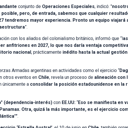
andante
conjunto de
Operaciones Especiales
, indicó: "
nosotr
to posible, pero, de entrada, sabemos que cualquier resulta
027 tendremos mayor experiencia.
Pronto un equipo viajará a
raestructura
”.
ción con los aliados del colonialismo británico, informó que “l
as
 anfitriones en 2027, lo que nos daría ventaja competitiv
itorio nacional
, prácticamente
inédito hasta la actual gestión
uerzas Armadas argentinas en actividades como el ejercicio “
Dag
en otros eventos en
Chile
, revela un proceso de
alineación con 
n únicamente a
consolidar la posición estadounidense en la r
lo" (dependencia-interés)
con
EE.UU:
“
Eso se manifiesta en va
o Panamax. Otra, quizá la más importante, es el ejercicio c
ántica’”
.
jercicio ‘Estrella Austral’
, el 10 de junio en
Chile
, también orga