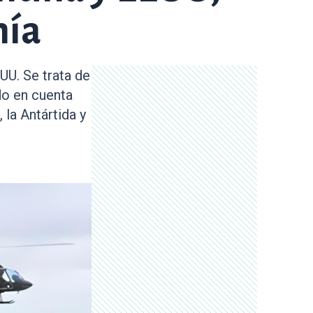
nía
UU. Se trata de
do en cuenta
 la Antártida y