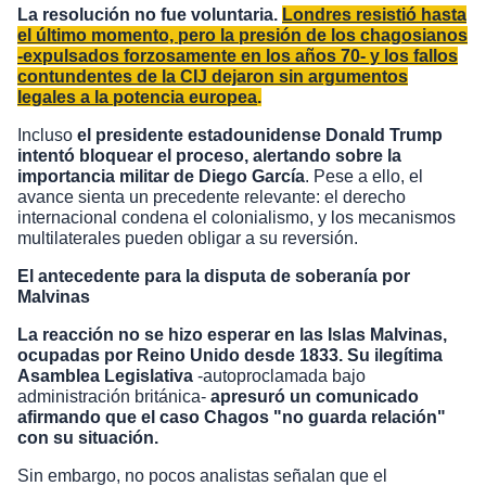
La resolución no fue voluntaria.
Londres resistió hasta
el último momento, pero la presión de los chagosianos
-expulsados forzosamente en los años 70- y los fallos
contundentes de la CIJ dejaron sin argumentos
legales a la potencia europea
.
Incluso
el presidente estadounidense Donald Trump
intentó bloquear el proceso, alertando sobre la
importancia militar de Diego García
. Pese a ello, el
avance sienta un precedente relevante: el derecho
internacional condena el colonialismo, y los mecanismos
multilaterales pueden obligar a su reversión.
El antecedente para la disputa de soberanía por
Malvinas
La reacción no se hizo esperar en las Islas Malvinas,
ocupadas por Reino Unido desde 1833. Su ilegítima
Asamblea Legislativa
-autoproclamada bajo
administración británica-
apresuró un comunicado
afirmando que el caso Chagos "no guarda relación"
con su situación.
Sin embargo, no pocos analistas señalan que el