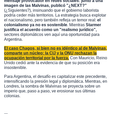
mensaje provocador en redes sociales: junto a una
imagen de las Malvinas, publicó "¿NEXT?"
(¿Siguientes?), insinuando que el gobierno laborista
podría ceder más territorios. La estrategia busca explotar
el nacionalismo, pero también refleja un temor real:
el
colonialismo ya no es sostenible
. Mientras
Starmer
justifica el acuerdo como un "realismo jurídico",
sectores diplomáticos ven aquí una oportunidad para
Argentina.
El caso Chagos, si bien no es idéntico al de Malvinas,
comparte un núcleo: la CIJ y la ONU rechazan la
ocupación territorial por la fuerza.
Con Mauricio, Reino
Unido cedió ante la evidencia de que su posición era
insostenible.
Para Argentina, el desafío es capitalizar este precedente,
intensificando la presión legal y diplomática. Mientras, en
Londres, la sombra de Malvinas se proyecta sobre un
imperio que, paso a paso, ve erosionar sus últimas
colonias.