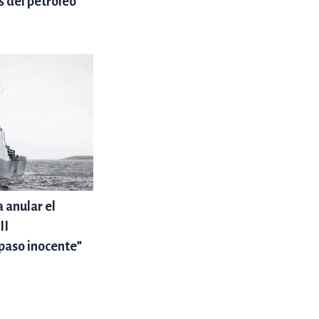
ás del petróleo
 anular el
II
paso inocente”