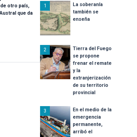
La soberanía
1
de otro país,
también se
Austral que da
enseña
Tierra del Fuego
2
se propone
frenar el remate
y la
extranjerización
de su territorio
provincial
En el medio de la
3
emergencia
permanente,
arribó el