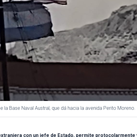
la Base Naval Austral, que dá hacia la avenida Perito Moreno.
 extranjera con un jefe de Estado, permite protocolarmente