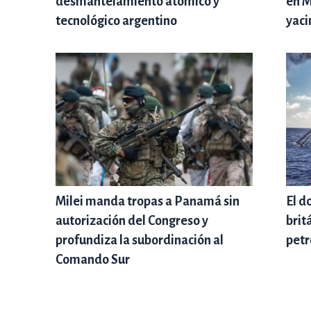
desmantelamiento atómico y
en M
tecnológico argentino
yaci
Milei manda tropas a Panamá sin
El d
autorización del Congreso y
brit
profundiza la subordinación al
petr
Comando Sur