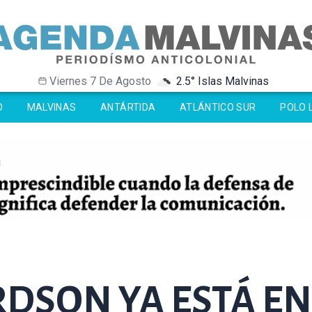
Viernes 7 De Agosto
2.5° Islas Malvinas
-30.5° Antártida
-30.5° Antártida
-1.9° Ushuaia
-1.9° Ushuaia
O
MALVINAS
ANTÁRTIDA
ATLÁNTICO SUR
POLO 
DSON YA ESTÁ EN