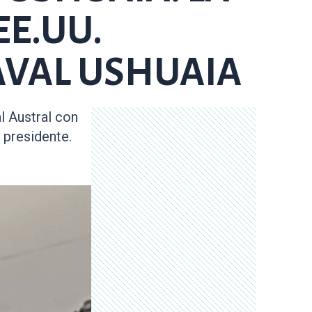
EE.UU.
AVAL USHUAIA
l Austral con
 presidente.