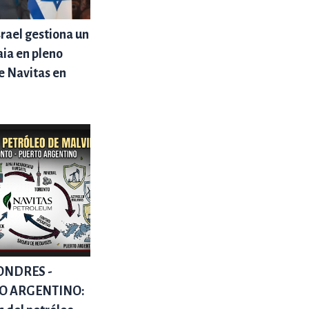
srael gestiona un
ia en pleno
e Navitas en
 LONDRES -
TO ARGENTINO: