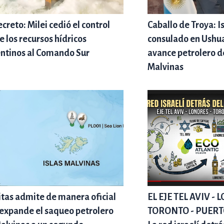
ecreto: Milei cedió el control
Caballo de Troya: I
e los recursos hídricos
consulado en Ushua
ntinos al Comando Sur
avance petrolero d
Malvinas
tas admite de manera oficial
EL EJE TEL AVIV -
expande el saqueo petrolero
TORONTO - PUER