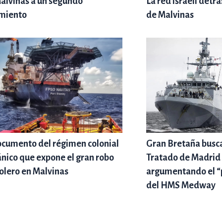
alvinas a un segundo
La red israelí detr
miento
de Malvinas
ocumento del régimen colonial
Gran Bretaña busca
ánico que expone el gran robo
Tratado de Madrid 
olero en Malvinas
argumentando el “
del HMS Medway