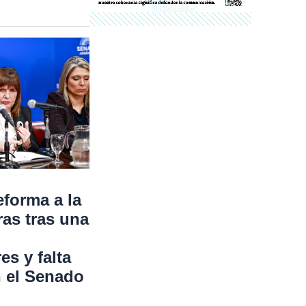
eforma a la
ras tras una
s y falta
n el Senado