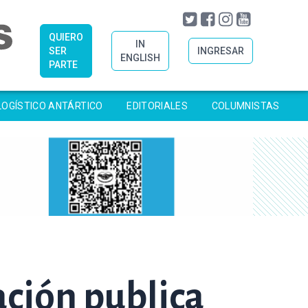
QUIERO
IN
SER
INGRESAR
ENGLISH
PARTE
LOGÍSTICO ANTÁRTICO
EDITORIALES
COLUMNISTAS
ación publica