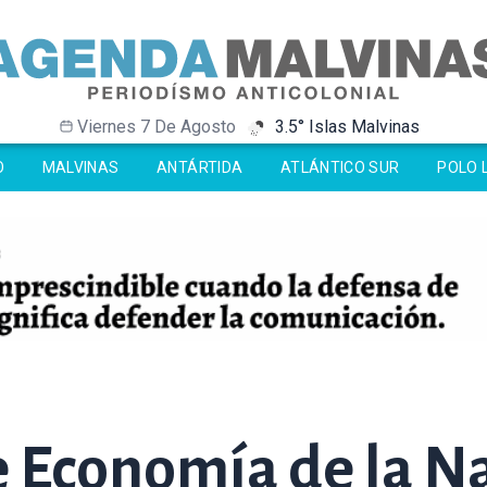
Viernes 7 De Agosto
3.5° Islas Malvinas
-33.8° Antártida
-33.8° Antártida
-0.8° Ushuaia
-0.8° Ushuaia
O
MALVINAS
ANTÁRTIDA
ATLÁNTICO SUR
POLO 
e Economía de la N