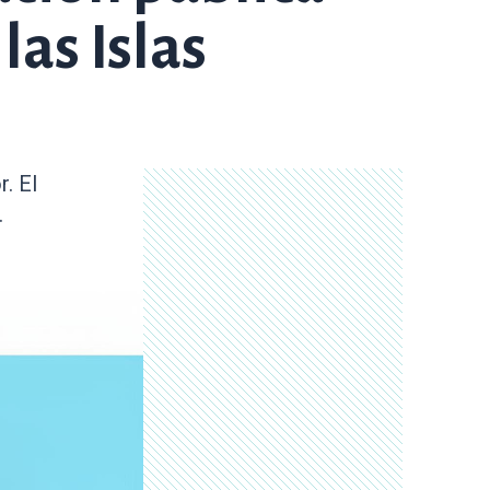
as Islas
. El
.