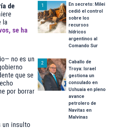
En secreto: Milei
ría de
1
cedió el control
hiere
sobre los
 la
recursos
vos, se ha
hídricos
argentinos al
Comando Sur
rio— no es un
Caballo de
2
 gobierno
Troya: Israel
dente que se
gestiona un
hecho
consulado en
Ushuaia en pleno
ne por borrar
avance
petrolero de
Navitas en
Malvinas
 un insulto