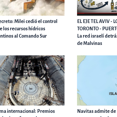
ecreto: Milei cedió el control
EL EJE TEL AVIV -
e los recursos hídricos
TORONTO - PUER
ntinos al Comando Sur
La red israelí detr
de Malvinas
ma internacional: Premios
Navitas admite de 