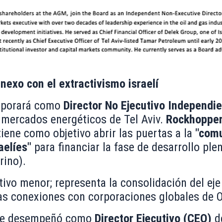
nexo con el extractivismo israelí
orporará como
Director No Ejecutivo Independie
s mercados energéticos de Tel Aviv.
Rockhoppe
iene como objetivo abrir las puertas a la
"com
aelíes"
para financiar la fase de desarrollo ple
rino).
ivo menor; representa la consolidación del eje 
as conexiones con corporaciones globales de O
e desempeñó como
Director Ejecutivo (CEO)
de