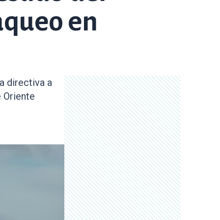
saqueo en
 directiva a
e Oriente