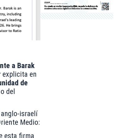
nte a
Barak
r
explicita en
unidad de
no del
anglo-israelí
riente Medio:
 esta firma