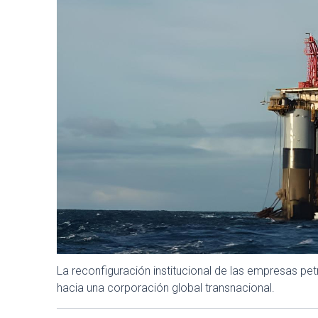
La reconfiguración institucional de las empresas pe
hacia una corporación global transnacional.