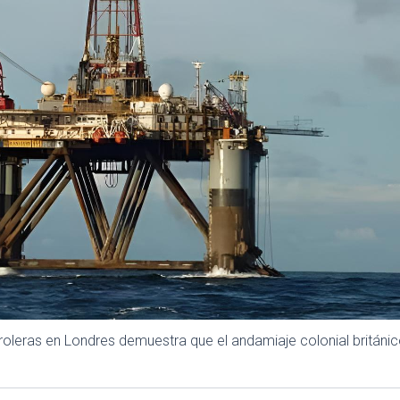
troleras en Londres demuestra que el andamiaje colonial britán