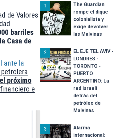
The Guardian
1
rompe el dique
ad de Valores
colonialista y
idad
exige devolver
000 barriles
las Malvinas
 la Casa de
EL EJE TEL AVIV -
2
LONDRES -
l ante la
TORONTO -
 petrolera
PUERTO
el próximo
ARGENTINO: La
financiero e
red israelí
detrás del
petróleo de
Malvinas
Alarma
3
internacional: