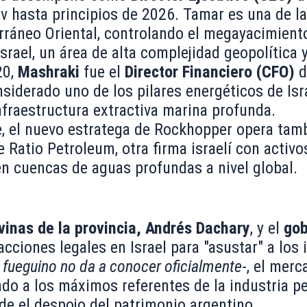
viv hasta principios de 2026. Tamar es una de 
rráneo Oriental, controlando el megayacimient
srael, un área de alta complejidad geopolítica y
20,
Mashraki
fue el
Director Financiero (CFO)
d
iderado uno de los pilares energéticos de Isra
infraestructura extractiva marina profunda.
 el nuevo estratega de Rockhopper opera ta
 Ratio Petroleum, otra firma israelí con activo
en cuencas de aguas profundas a nivel global.
vinas de la provincia, Andrés Dachary
, y el
gob
cciones legales en Israel para "asustar" a los 
fueguino no da a conocer oficialmente
-, el merc
do a los máximos referentes de la industria pe
de el despojo del patrimonio argentino.