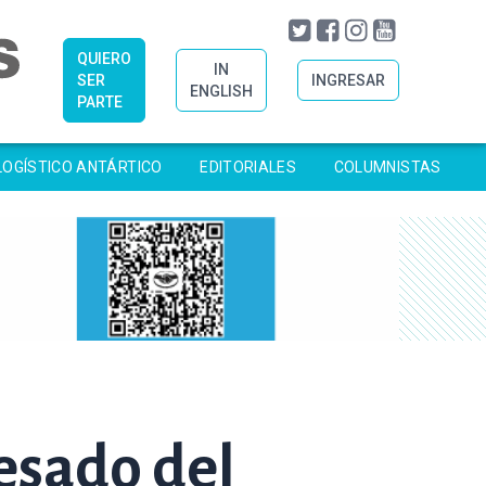
QUIERO
IN
SER
INGRESAR
ENGLISH
PARTE
LOGÍSTICO ANTÁRTICO
EDITORIALES
COLUMNISTAS
esado del