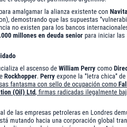
para amalgamar la alianza existente con
Navit
Lion), demostrando que las supuestas "vulnerabi
ncia no existen para los bancos internacionale
.000 millones en deuda senior
para iniciar las
lidado
icializa el ascenso de
William Perry
como
Dire
de
Rockhopper
.
Perry
expone la "letra chica" de
esas fantasma con sello de ocupación como
Fal
ion (Oil) Ltd
, firmas radicadas ilegalmente baj
nal de las empresas petroleras en Londres dem
está mutando hacia una corporación global tra