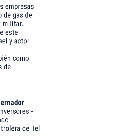
las empresas
o de gas de
 militar.
e este
el y actor
mbién como
s de
ernador
inversores -
ado
trolera de Tel