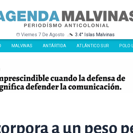
Viernes 7 De Agosto
3.4° Islas Malvinas
-33.8° Antártida
-33.8° Antártida
-0.5° Ushuaia
-0.5° Ushuaia
O
MALVINAS
ANTÁRTIDA
ATLÁNTICO SUR
POLO 
orpora a un peso p