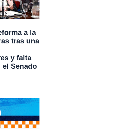
eforma a la
ras tras una
s y falta
n el Senado