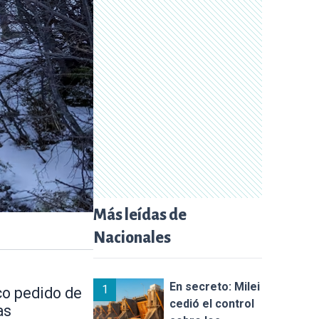
Más leídas de
Nacionales
En secreto: Milei
1
ico pedido de
cedió el control
as