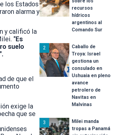
sobre los
de los Estados
recursos
raron alarma y
hídricos
argentinos al
Comando Sur
 y calificó la
ilei.
"Es
tro suelo
Caballo de
2
".
Troya: Israel
gestiona un
consulado en
Ushuaia en pleno
ad de que el
avance
cumento
petrolero de
Navitas en
Malvinas
ión exige la
pecha que se
Milei manda
3
unidenses
tropas a Panamá