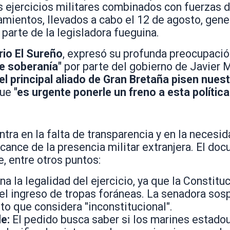
s ejercicios militares combinados con fuerzas 
amientos, llevados a cabo el 12 de agosto, gene
parte de la legisladora fueguina.
rio El Sureño
, expresó su profunda preocupación
e soberanía"
por parte del gobierno de Javier M
el principal aliado de Gran Bretaña pisen nues
que
"es urgente ponerle un freno a esta política
s
ntra en la falta de transparencia y en la necesid
cance de la presencia militar extranjera. El do
e, entre otros puntos:
a la legalidad del ejercicio, ya que la Constituc
el ingreso de tropas foráneas. La senadora sos
to que considera "inconstitucional".
e:
El pedido busca saber si los marines estado