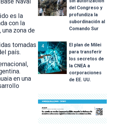
a Base Naval
sin autorización
del Congreso y
profundiza la
ido es la
subordinación al
ada con la
Comando Sur
, una zona de
didas tomadas
El plan de Milei
4
el país.
para transferir
los secretos de
ernacional,
la CNEA a
gentina.
corporaciones
huaia en una
de EE. UU.
sarrollo