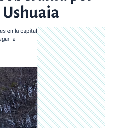
n Ushuaia
s en la capital
egar la