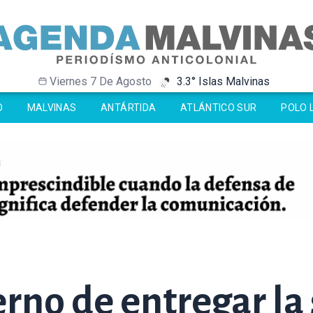
Viernes 7 De Agosto
3.3° Islas Malvinas
-33.8° Antártida
-33.8° Antártida
0.1° Ushuaia
0.1° Ushuaia
O
MALVINAS
ANTÁRTIDA
ATLÁNTICO SUR
POLO 
rno de entregar la