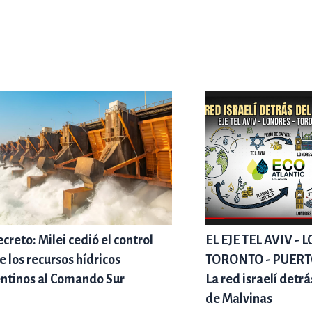
ecreto: Milei cedió el control
EL EJE TEL AVIV -
e los recursos hídricos
TORONTO - PUER
ntinos al Comando Sur
La red israelí detr
de Malvinas