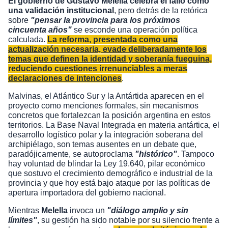
El gobierno de Gustavo Melella celebra el fallo como
una validación institucional
, pero detrás de la retórica
sobre
"pensar la provincia para los próximos
cincuenta años"
se esconde una operación política
calculada.
La reforma, presentada como una
actualización necesaria, evade deliberadamente los
temas que definen la identidad y soberanía fueguina,
reduciendo cuestiones irrenunciables a meras
declaraciones de intenciones
.
Malvinas, el Atlántico Sur y la Antártida aparecen en el
proyecto como menciones formales, sin mecanismos
concretos que fortalezcan la posición argentina en estos
territorios. La Base Naval Integrada en materia antártica, el
desarrollo logístico polar y la integración soberana del
archipiélago, son temas ausentes en un debate que,
paradójicamente, se autoproclama
"histórico"
. Tampoco
hay voluntad de blindar la Ley 19.640, pilar económico
que sostuvo el crecimiento demográfico e industrial de la
provincia y que hoy está bajo ataque por las políticas de
apertura importadora del gobierno nacional.
Mientras
Melella
invoca un
"diálogo amplio y sin
límites"
, su gestión ha sido notable por su silencio frente a