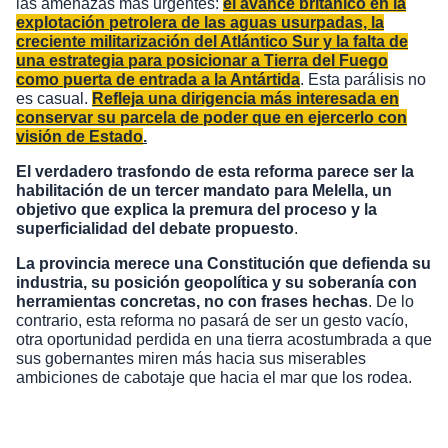
las amenazas más urgentes:
el avance británico en la
explotación petrolera de las aguas usurpadas, la
creciente militarización del Atlántico Sur y la falta de
una estrategia para posicionar a Tierra del Fuego
como puerta de entrada a la Antártida
. Esta parálisis no
es casual.
Refleja una dirigencia más interesada en
conservar su parcela de poder que en ejercerlo con
visión de Estado
.
El verdadero trasfondo de esta reforma parece ser la
habilitación de un tercer mandato para Melella, un
objetivo que explica la premura del proceso y la
superficialidad del debate propuesto
.
La provincia merece una Constitución que defienda su
industria, su posición geopolítica y su soberanía con
herramientas concretas, no con frases hechas
. De lo
contrario, esta reforma no pasará de ser un gesto vacío,
otra oportunidad perdida en una tierra acostumbrada a que
sus gobernantes miren más hacia sus miserables
ambiciones de cabotaje que hacia el mar que los rodea.